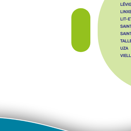
LÉVI
LINX
LIT-E
SAIN
SAIN
TALL
UZA
VIEL