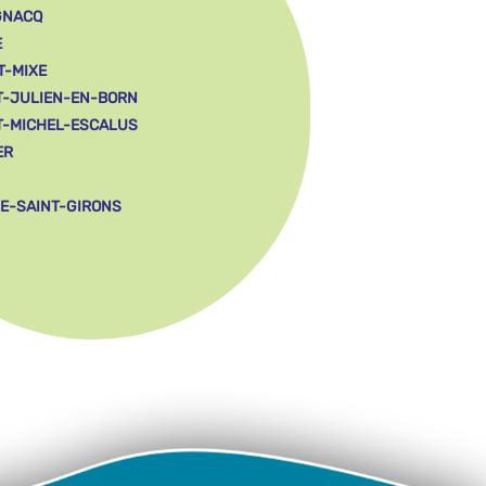
GNACQ
E
T-MIXE
T-JULIEN-EN-BORN
T-MICHEL-ESCALUS
ER
LE-SAINT-GIRONS