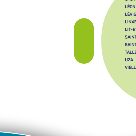
LÉON
LÉVI
LINX
LIT-E
SAIN
SAIN
TALL
UZA
VIEL