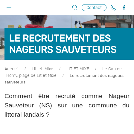
Contact
LE RECRUTEMENT DES
NAGEURS SAUVETEURS
Accueil
Lit-et-Mixe
LIT ET MIXE
Le Cap de
Le recrutement des nageurs
l'Homy, plage de Lit et Mixe
sauveteurs
Comment être recruté comme Nageur
Sauveteur (NS) sur une commune du
littoral landais ?