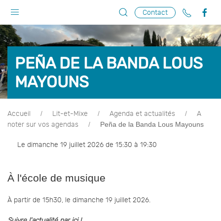
Contact
PEÑA DE LA BANDA LOUS
MAYOUNS
Accueil
Lit-et-Mixe
Agenda et actualités
A
Peña de la Banda Lous Mayouns
noter sur vos agendas
Le dimanche 19 juillet 2026 de 15:30 à 19:30
À l'école de musique
À partir de 15h30, le dimanche 19 juillet 2026.
Suivre l'actualité par ici !